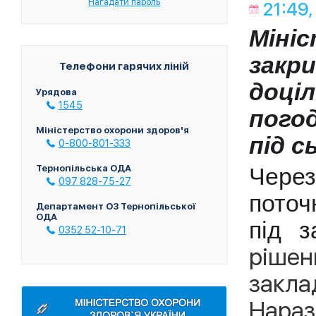
Нагадати пароль
21:49,
Міні
закр
Телефони гарячих ліній
доц
Урядова
1545
погод
Міністерство охорони здоров'я
під с
0-800-801-333
Тернопільська ОДА
Через
097 828-75-27
поточ
Департамент ОЗ Тернопільської
ОДА
під з
0352 52-10-71
ріше
заклад
Нараз