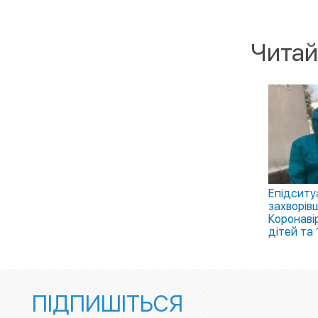
Читай
Епідситу
захворівш
Коронавір
дітей та 
ПІДПИШІТЬСЯ