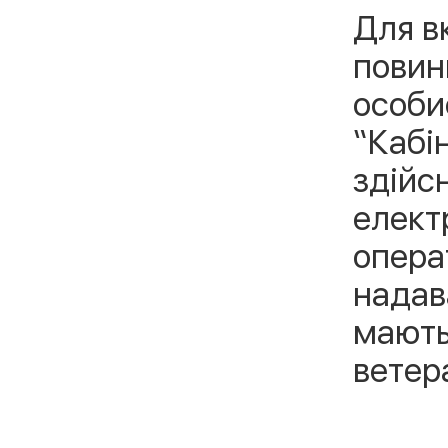
Для в
повин
особи
“Кабі
здійс
елект
операт
надава
мають
ветер