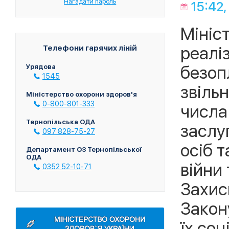
Нагадати пароль
15:42
Мініс
реалі
Телефони гарячих ліній
безоп
Урядова
1545
звільн
Міністерство охорони здоров'я
0-800-801-333
числа
Тернопільська ОДА
заслу
097 828-75-27
осіб 
Департамент ОЗ Тернопільської
ОДА
війни
0352 52-10-71
Захис
Закону
їх соц