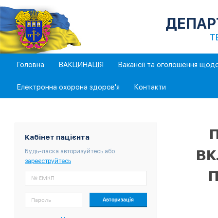
ДЕПАР
Т
Головна
ВАКЦИНАЦІЯ
Вакансії та оголошення щод
Електронна охорона здоров'я
Контакти
Кабінет пацієнта
вк
Будь-ласка авторизуйтесь або
зареєструйтесь
п