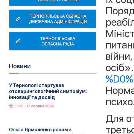
Поряд
реабі
Мініст
питан
війни
осіб»
Новини
%D0%
У Тернополі стартував
Норма
отоларингологічний симпозіум:
інновації та досвід
психо
15:18, 07 серпня 2026
Для о
треть
Ольга Ярмоленко разом з