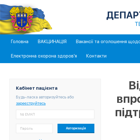
ДЕПАР
Т
Головна
ВАКЦИНАЦІЯ
Вакансії та оголошення щод
Електронна охорона здоров'я
Контакти
В
Кабінет пацієнта
впр
Будь-ласка авторизуйтесь або
зареєструйтесь
підт