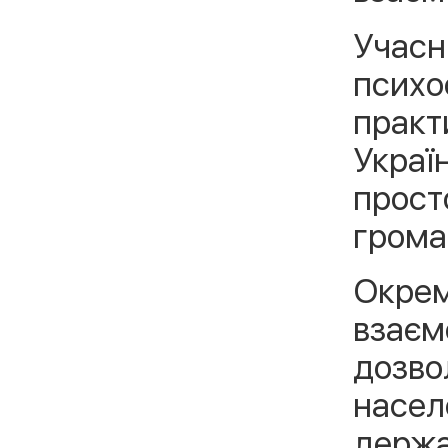
Учасн
психо
практ
Украї
прост
грома
Окрем
взаємо
дозво
населе
держа