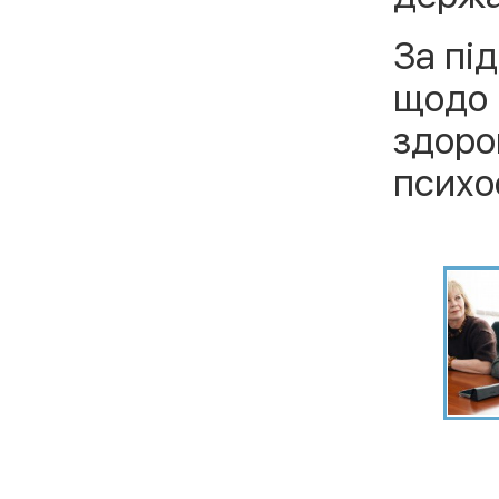
За пі
щодо 
здоро
психо