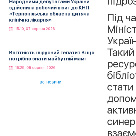
підро
Народними депутатами України
здійснила робочий візит до КНП
«Тернопільська обласна дитяча
Під ч
клінічна лікарня»
Мініс
15:10, 07 серпня 2026
Украї
Такий
Вагітність і вірусний гепатит В: що
потрібно знати майбутній мамі
ресур
15:25, 05 серпня 2026
біблі
всі новини
стати
допом
актив
синер
взаємо