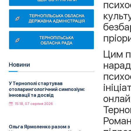
психо
культ
безба
пріор
Цим п
нарад
Новини
психо
У Тернополі стартував
ініціа
отоларингологічний симпозіум:
інновації та досвід
онлай
15:18, 07 серпня 2026
Терноп
Роман
Ольга Ярмоленко разом з