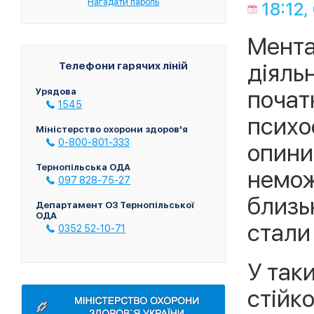
Нагадати пароль
18:12,
Мента
діяль
Телефони гарячих ліній
почат
Урядова
1545
психо
Міністерство охорони здоров'я
0-800-801-333
опини
Тернопільська ОДА
немож
097 828-75-27
близь
Департамент ОЗ Тернопільської
ОДА
стали
0352 52-10-71
У так
стійк