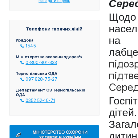
Серед
Нагадати пароль
Щодо
насел
Телефони гарячих ліній
на 
Урядова
1545
лабц
Міністерство охорони здоров'я
підоз
0-800-801-333
підтв
Тернопільська ОДА
097 828-75-27
Серед 
Департамент ОЗ Тернопільської
ОДА
Госпі
0352 52-10-71
дітей.
Загал
дитин