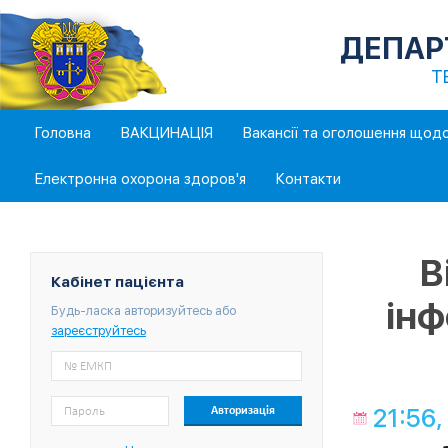
ДЕПАР
Т
Головна
ВАКЦИНАЦІЯ
Вакансії та оголошення щод
Електронна охорона здоров'я
Контакти
В
Кабінет пацієнта
інф
Будь-ласка авторизуйтесь або
зареєструйтесь
21:56