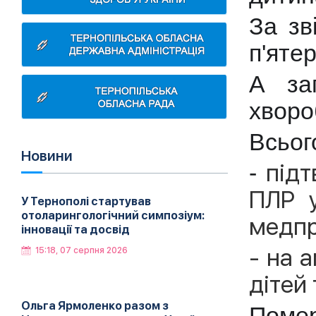
За зв
п'яте
А за
хворо
Всього
Новини
під
-
ПЛР у
У Тернополі стартував
отоларингологічний симпозіум:
медпр
інновації та досвід
- н
а а
15:18, 07 серпня 2026
дітей 
Ольга Ярмоленко разом з
Помер