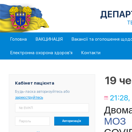
ДЕПАР
Т
Головна
ВАКЦИНАЦІЯ
Вакансії та оголошення щод
Електронна охорона здоров'я
Контакти
19 ч
Кабінет пацієнта
Будь-ласка авторизуйтесь або
21:28,
зареєструйтесь
Двом
МОЗ 