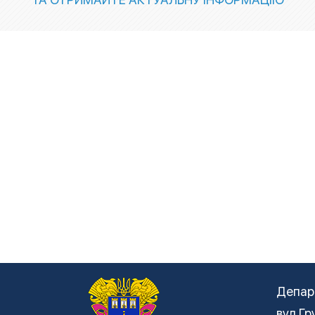
Депар
вул Гр