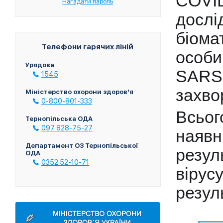
COVI
Нагадати пароль
дослі
біома
Телефони гарячих ліній
особи
Урядова
SARS
1545
захво
Міністерство охорони здоров'я
0-800-801-333
Всьог
Тернопільська ОДА
097 828-75-27
наявні
Департамент ОЗ Тернопільської
резул
ОДА
0352 52-10-71
вірус
резул