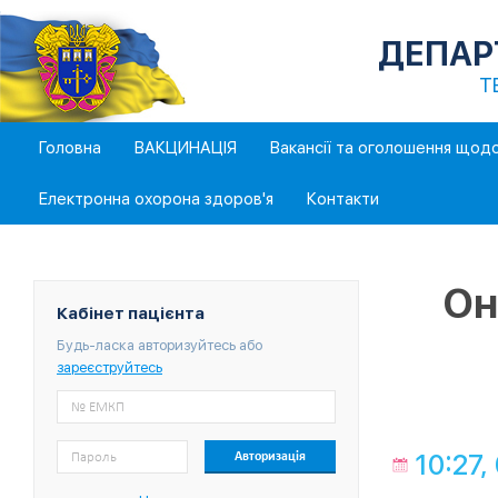
ДЕПАР
Т
Головна
ВАКЦИНАЦІЯ
Вакансії та оголошення щод
Електронна охорона здоров'я
Контакти
Он
Кабінет пацієнта
Будь-ласка авторизуйтесь або
зареєструйтесь
10:27,