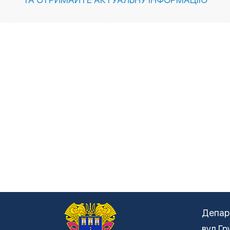
Депар
вул Гр