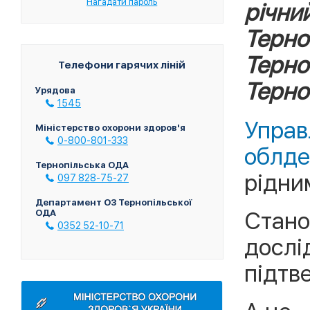
Нагадати пароль
річний
Терно
Терн
Телефони гарячих ліній
Терно
Урядова
1545
Упра
Міністерство охорони здоров'я
0-800-801-333
облде
Тернопільська ОДА
рідни
097 828-75-27
Департамент ОЗ Тернопільської
Стано
ОДА
0352 52-10-71
досл
підтв