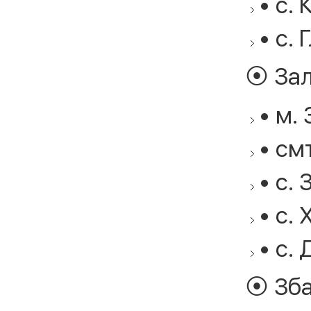
• с. 
• с. 
⦿ Зал
• м.
• см
• с. 
• с.
• с. 
⦿ Зба