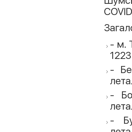
Шумсь
COVID
Загал
- м.
1223
- Б
лета
- Б
лета
- Б
лета