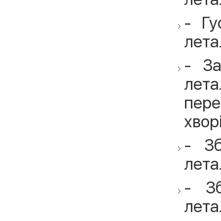
- Гу
лета
- З
лета
пере
хворі
- З
лета
- З
лета