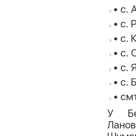
• с. 
• с.
• с. 
• с.
• с. 
• с. 
• см
У Бе
Ланов