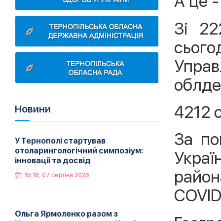
А це -
Зі 22
сьог
Упра
облде
4212 о
Новини
За по
У Тернополі стартував
отоларингологічний симпозіум:
Украї
інновації та досвід
район
15:18, 07 серпня 2026
COVID
Ольга Ярмоленко разом з