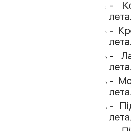
- К
лета
- Кр
лета
- Л
лета
- Мо
лета
- Пі
лета
- П