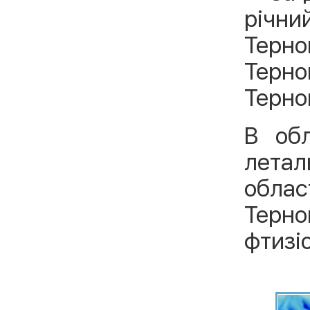
річний
Терно
Терн
Терноп
В обл
летал
облас
Тер
фтизі