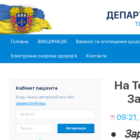
ДЕПАР
Т
Головна
ВАКЦИНАЦІЯ
Вакансії та оголошення щод
Електронна охорона здоров'я
Контакти
На Т
Кабінет пацієнта
За
Будь-ласка авторизуйтесь або
зареєструйтесь
09:21,
● Зар