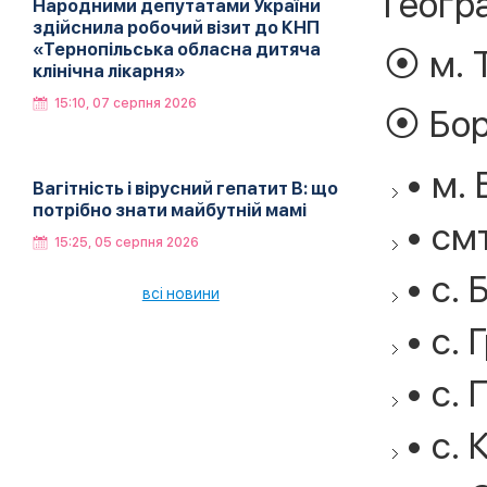
Геогр
Народними депутатами України
здійснила робочий візит до КНП
«Тернопільська обласна дитяча
⦿ м. Т
клінічна лікарня»
15:10, 07 серпня 2026
⦿ Бор
• м.
Вагітність і вірусний гепатит В: що
потрібно знати майбутній мамі
• см
15:25, 05 серпня 2026
• с. 
всі новини
• с. 
• с.
• с. 