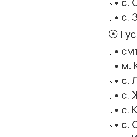
• с. 
• с. 
⦿ Гус
• см
• м.
• с. 
• с.
• с. 
• с. 