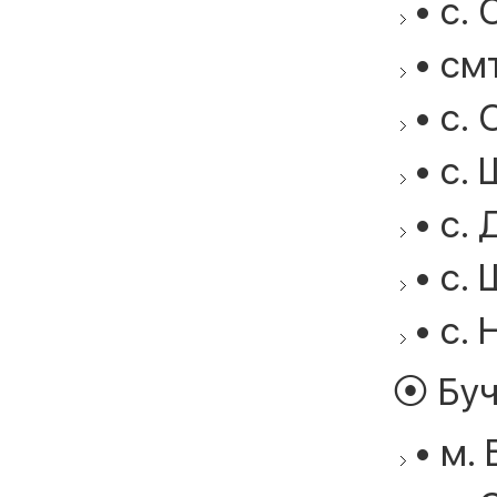
• с. 
• см
• с.
• с.
• с.
• с. 
• с. 
⦿ Буч
• м. 