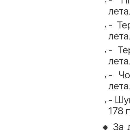
лета
- Те
лета
- Те
лета
- Чо
лета
- Шу
178 
● За 