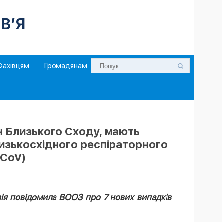
В’Я
Фахівцям
Громадянам
їн Близького Сходу, мають
лизькосхідного респіраторного
-CoV)
авія повідомила ВООЗ про 7 нових випадків