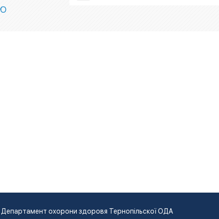
ІЮ
Департамент охорони здоровя Тернопільскої ОДА