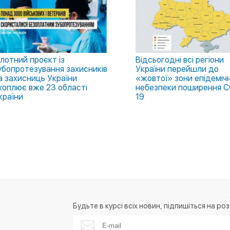
ілотний проєкт із
Відсьогодні всі регіони
убопротезування захисників
України перейшли до
а захисниць України
«жовтої» зони епідемічн
хоплює вже 23 області
небезпеки поширення C
країни
19
Будьте в курсі всіх новин, підпишіться на роз