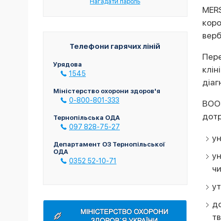
Нагадати пароль
MER
коро
верб
Телефони гарячих ліній
Пер
Урядова
клін
1545
діаг
Міністерство охорони здоров'я
0-800-801-333
ВОО
дотр
Тернопільська ОДА
097 828-75-27
ун
Департамент ОЗ Тернопільської
ОДА
у
0352 52-10-71
ч
ут
до
тв