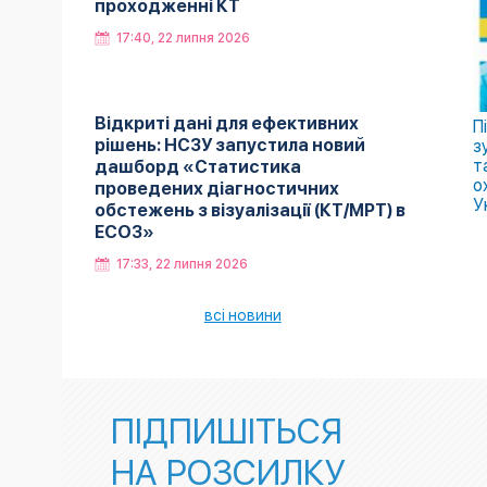
проходженні КТ
17:40, 22 липня 2026
Відкриті дані для ефективних
П
рішень: НСЗУ запустила новий
з
т
дашборд «Статистика
о
проведених діагностичних
У
обстежень з візуалізації (КТ/МРТ) в
ЕСОЗ»
17:33, 22 липня 2026
всі новини
ПІДПИШІТЬСЯ
НА РОЗСИЛКУ