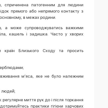
я, спричинена патогенним для людини
ідок прямого або непрямого контакту з
основному, в межах родини.
р, а може супроводжуватись важкими
іла, кашель і задишка. Часто у хворих
м країн Близького Сходу та просить
верблюдами;
вживання м’яса, яке не було належним
я людей;
к регулярне миття рук до і після торкання
дотримуйтесь практики гігієни харчових