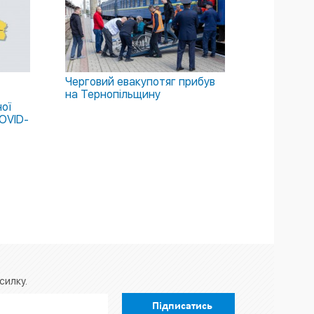
Черговий евакупотяг прибув
на Тернопільщину
ої
OVID-
силку.
Підписатись