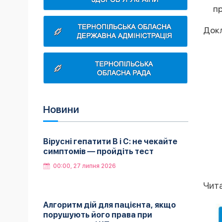
пр
Докл
Новини
Вірусні гепатити B і C: не чекайте
симптомів — пройдіть тест
00:00, 27 липня 2026
Чит
Алгоритм дій для пацієнта, якщо
порушують його права при