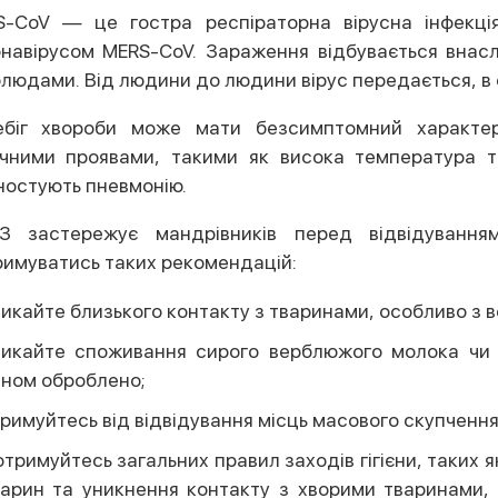
S-CoV — це гостра респіраторна вірусна інфекці
навірусом MERS-CoV. Зараження відбувається внасл
людами. Від людини до людини вірус передається, в 
ебіг хвороби може мати безсимптомний характе
ічними проявами, такими як висока температура т
ностують пневмонію.
З застережує мандрівників перед відвідування
имуватись таких рекомендацій:
икайте близького контакту з тваринами, особливо з 
никайте споживання сирого верблюжого молока чи 
ином оброблено;
римуйтесь від відвідування місць масового скупченн
тримуйтесь загальних правил заходів гігієни, таких я
арин та уникнення контакту з хворими тваринами, 