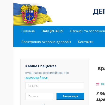
ДЕ
Головна
ВАКЦИНАЦІЯ
Вакансії та оголоше
Електронна охорона здоров'я
Контакти
Кабінет пацієнта
вр
Будь-ласка авторизуйтесь або
зареєструйтесь
10:
У пе
зара