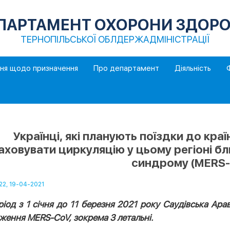
ПАРТАМЕНТ ОХОРОНИ ЗДОРО
ТЕРНОПІЛЬСЬКОЇ ОБЛДЕРЖАДМІНІСТРАЦІЇ
ння щодо призначення
Про департамент
Діяльність
Українці, які планують поїздки до кра
аховувати циркуляцію у цьому регіоні б
синдрому (МЕRS
22, 19-04-2021
ріод з 1 січня до 11 березня 2021 року Саудівська Ар
ження MERS-CoV, зокрема 3 летальні.