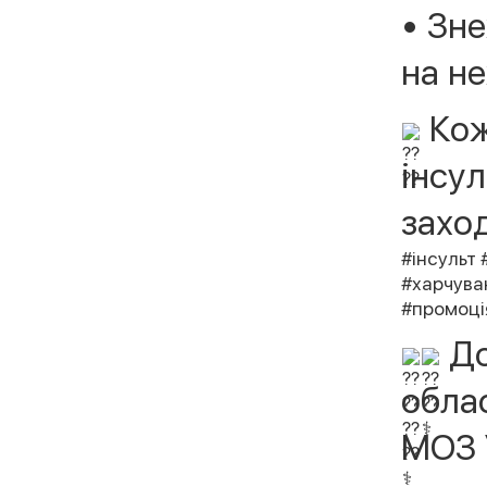
• Зн
на н
Кож
інсу
заход
#інсульт
#харчува
#промоці
До
обла
МОЗ 