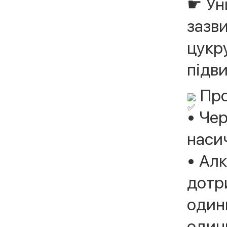
☛ Ун
зазви
цукру
підв
Про
• Че
насич
• Ал
дотр
одини
один