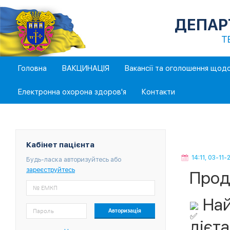
ДЕПАР
Т
Головна
ВАКЦИНАЦІЯ
Вакансії та оголошення щод
Електронна охорона здоров'я
Контакти
Кабінет пацієнта
14:11, 03-11-
Будь-ласка авторизуйтесь або
зареєструйтесь
Прод
Най
дієт