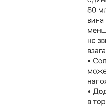
80 мл
вина 
менше
не з
взага
• Сол
може
напоя
• Дод
в тор