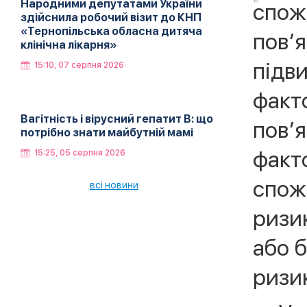
Народними депутатами України
спож
здійснила робочий візит до КНП
«Тернопільська обласна дитяча
пов’я
клінічна лікарня»
підв
15:10, 07 серпня 2026
факто
Вагітність і вірусний гепатит В: що
пов’я
потрібно знати майбутній мамі
факт
15:25, 05 серпня 2026
спож
всі новини
ризи
або 
ризик