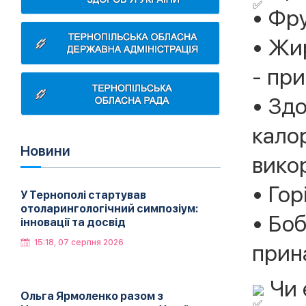
• Фру
• Жир
- при
• Здо
кало
Новини
викор
• Гор
У Тернополі стартував
отоларингологічний симпозіум:
• Боб
інновації та досвід
15:18, 07 серпня 2026
прин
Чи 
Ольга Ярмоленко разом з