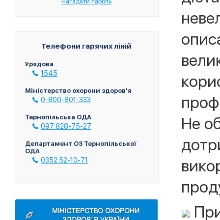
Нагадати пароль
невел
опис
Телефони гарячих ліній
велик
Урядова
1545
кори
Міністерство охорони здоров'я
профі
0-800-801-333
Тернопільська ОДА
Не об
097 828-75-27
дотри
Департамент ОЗ Тернопільської
ОДА
вико
0352 52-10-71
прод
При