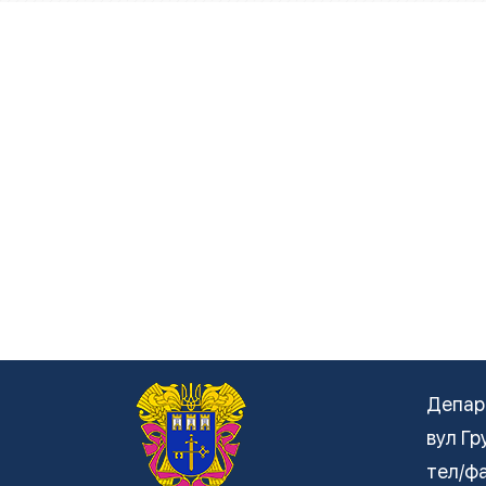
Депар
вул Гр
тел/фа