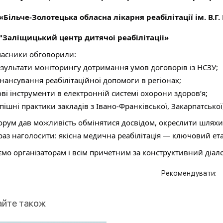
«Більче-Золотецька обласна лікарня реабілітації ім. В.
"Заліщицький центр дитячоі реабілітаціі»
асники обговорили:
зультати моніторингу дотримання умов договорів із НСЗУ;
нансування реабілітаційної допомоги в регіонах;
ві інструменти в електронній системі охорони здоров’я;
пішні практики закладів з Івано-Франківської, Закарпатської
рум дав можливість обмінятися досвідом, окреслити шляхи
 раз наголосити: якісна медична реабілітація — ключовий ет
ємо організаторам і всім причетним за конструктивний діало
Рекомендувати:
айте також