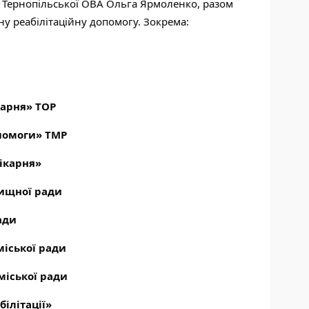
я Тернопільської ОВА Ольга Ярмоленко, разом
ну реабілітаційну допомогу. Зокрема:
карня» ТОР
помоги» ТМР
ікарня»
лищної ради
ади
міської ради
міської ради
ілітації»