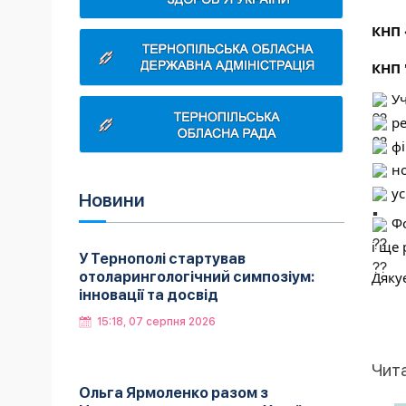
КНП 
КНП 
Уч
ре
фі
но
ус
Новини
Фо
і ще
У Тернополі стартував
Дяку
отоларингологічний симпозіум:
інновації та досвід
15:18, 07 серпня 2026
Чит
Ольга Ярмоленко разом з