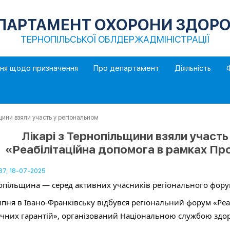
ПАРТАМЕНТ ОХОРОНИ ЗДОРО
ТЕРНОПІЛЬСЬКОЇ ОБЛДЕРЖАДМІНІСТРАЦІЇ
ння щодо призначення
Про департамент
Діяльність
ини взяли участь у регіональном
Лікарі з Тернопільщини взяли участь
«Реабілітаційна допомога в рамках Пр
:37, 18-07-2025
опільщина — серед активних учасників регіонального форум
ипня в Івано-Франківську відбувся регіональний форум «Ре
чних гарантій», організований Національною службою здор