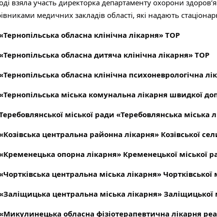
ході взяла участь директорка департаменту охорони здоров’
рівниками медичних закладів області, які надають стаціонар
«Тернопільська обласна клінічна лікарня» ТОР
«Тернопільська обласна дитяча клінічна лікарня» ТОР
«Тернопільська обласна клінічна психоневрологічна лі
«Тернопільська міська комунальна лікарня швидкої до
Теребовлянської міської ради «Теребовлянська міська л
«Козівська центральна районна лікарня» Козівської се
«Кременецька опорна лікарня» Кременецької міської р
«Чортківська центральна міська лікарня» Чортківської 
«Заліщицька центральна міська лікарня» Заліщицької 
«Микулинецька обласна фізіотерапевтична лікарня реаб