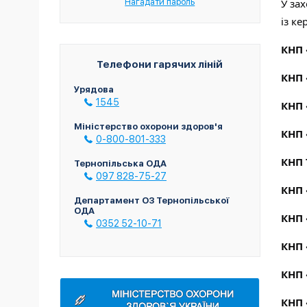
Нагадати пароль
У за
із ке
КНП 
Телефони гарячих ліній
КНП 
Урядова
1545
КНП 
Міністерство охорони здоров'я
КНП 
0-800-801-333
КНП 
Тернопільська ОДА
097 828-75-27
КНП 
Департамент ОЗ Тернопільської
ОДА
КНП 
0352 52-10-71
КНП 
КНП 
КНП 