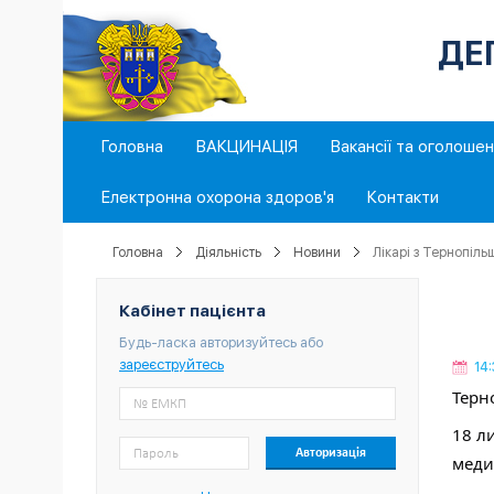
ДЕ
Головна
ВАКЦИНАЦІЯ
Вакансії та оголоше
Електронна охорона здоров'я
Контакти
Головна
Діяльність
Новини
Лікарі з Тернопільщ
Кабінет пацієнта
Будь-ласка авторизуйтесь або
зареєструйтесь
14
Терн
18 л
меди