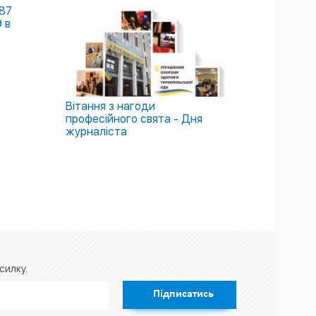
787
 в
Вітання з нагоди
професійного свята - Дня
журналіста
силку.
Підписатись