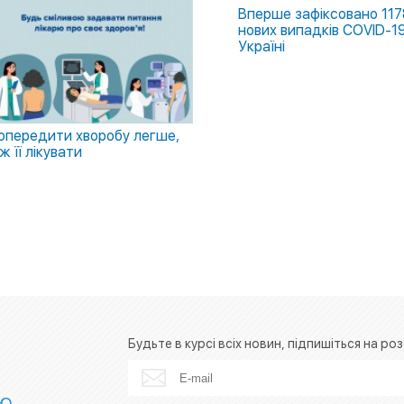
Вперше зафіксовано 11
нових випадків COVID-19
Україні
опередити хворобу легше,
іж її лікувати
Будьте в курсі всіх новин, підпишіться на роз
ІЮ