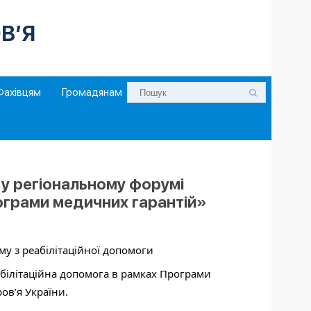
В’Я
Фахівцям
Громадянам
 у регіональному форумі
ограми медичних гарантій»
у з реабілітаційної допомоги
абілітаційна допомога в рамках Програми
овʼя України.