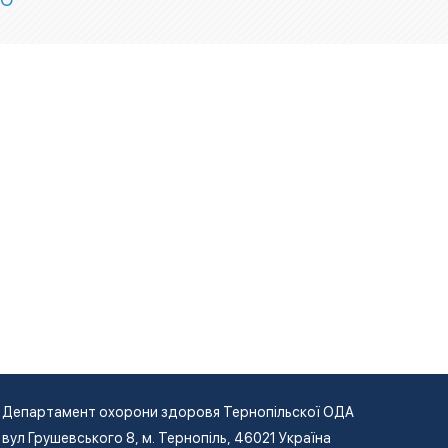
Департамент охорони здоровя Тернопільскої ОДА
вул Грушевського 8, м. Тернопіль, 46021 Україна