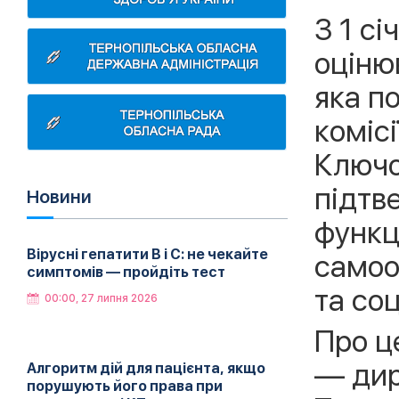
З 1 сі
оціню
яка п
комісі
Ключо
підтв
Новини
функц
Вірусні гепатити B і C: не чекайте
самоо
симптомів — пройдіть тест
та соц
00:00, 27 липня 2026
Про ц
— дир
Алгоритм дій для пацієнта, якщо
порушують його права при