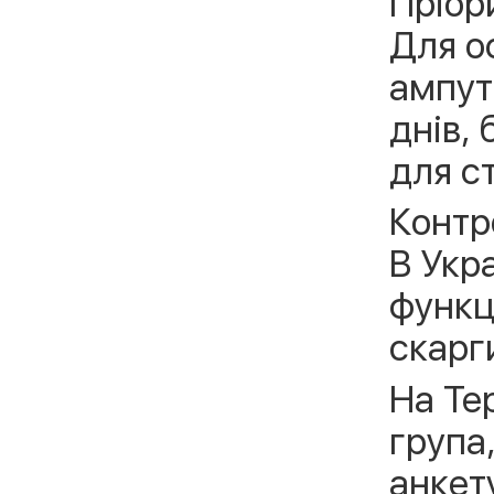
Пріор
Для о
ампут
днів,
для с
Контр
В Укр
функц
скарг
На Те
група
анкет