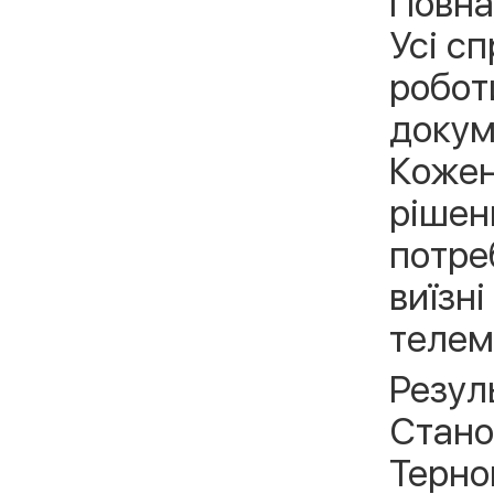
Повна
Усі с
робот
докум
Кожен
рішен
потре
виїзн
телем
Резул
Стано
Терно