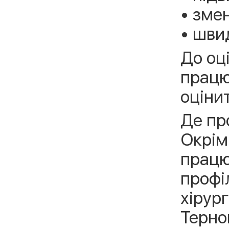
• зме
• швид
До оц
працю
оціни
Де пр
Окрім
працю
профі
хірур
Терно