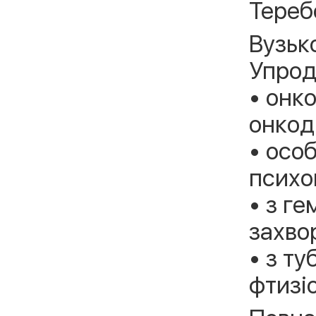
Тереб
Вузьк
Упрод
• онк
онкод
• осо
психо
• з г
захво
• з т
фтизі