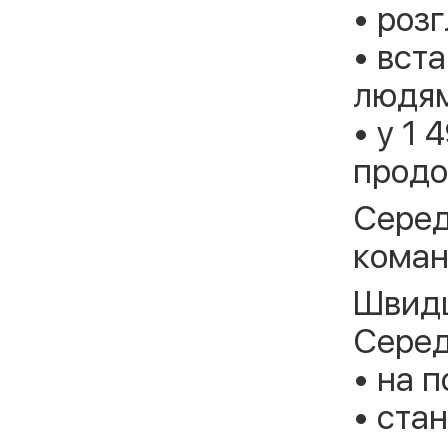
• роз
• вст
людям
• у 1 
продо
Серед
коман
Швидш
Серед
• на 
• ста