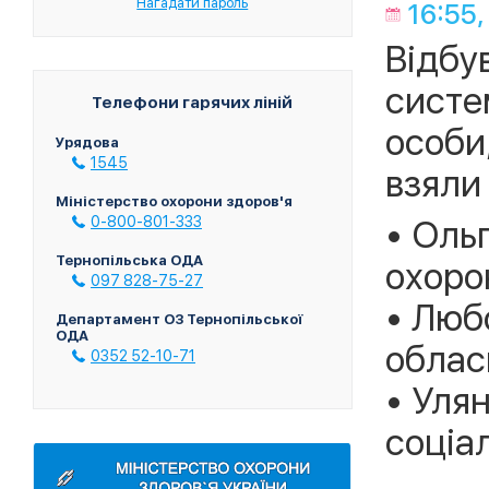
Нагадати пароль
16:55,
Відбу
систе
Телефони гарячих ліній
особи
Урядова
1545
взяли
Міністерство охорони здоров'я
• Оль
0-800-801-333
Тернопільська ОДА
охоро
097 828-75-27
• Люб
Департамент ОЗ Тернопільської
ОДА
облас
0352 52-10-71
• Уля
соціа