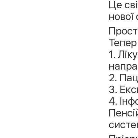
Це св
нової
Прост
Тепер
1. Лі
напра
2. Пац
3. Ек
4. Ін
Пенсі
систе