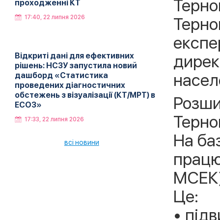
Терно
проходженні КТ
17:40, 22 липня 2026
Терно
експе
Відкриті дані для ефективних
дирек
рішень: НСЗУ запустила новий
насел
дашборд «Статистика
проведених діагностичних
обстежень з візуалізації (КТ/МРТ) в
Розши
ЕСОЗ»
Терно
17:33, 22 липня 2026
На баз
всі новини
працю
МСЕК)
Це:
• під