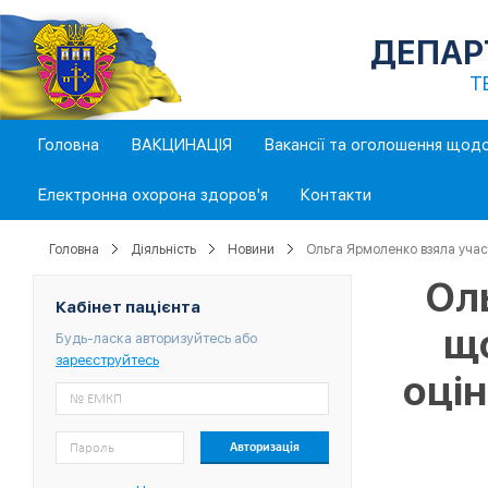
ДЕПАР
Т
Головна
ВАКЦИНАЦІЯ
Вакансії та оголошення щод
Електронна охорона здоров'я
Контакти
Головна
Діяльність
Новини
Ольга Ярмоленко взяла участ
Ол
Кабінет пацієнта
що
Будь-ласка авторизуйтесь або
зареєструйтесь
оці