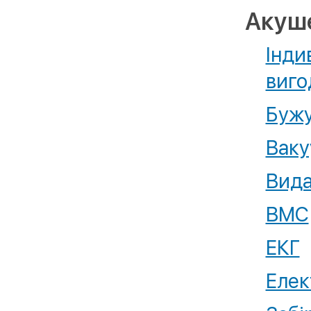
Акуше
Інди
виго
Бужу
Ваку
Вида
ВМС
ЕКГ
Елек