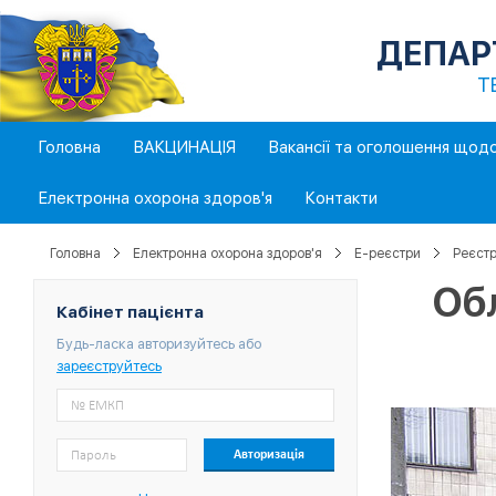
ДЕПАР
Т
Головна
ВАКЦИНАЦІЯ
Вакансії та оголошення щод
Електронна охорона здоров'я
Контакти
Головна
Електронна охорона здоров'я
E-реєстри
Реєстр
Об
Кабінет пацієнта
Будь-ласка авторизуйтесь або
зареєструйтесь