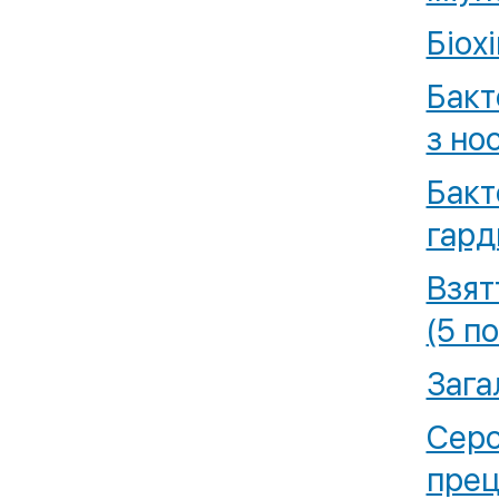
Біох
Бакт
з но
Бакт
гард
Взят
(5 п
Зага
Серо
прец