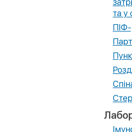
затр
та у 
ПІФ-
Парт
Пунк
Розд
Спін
Стер
Лабор
Імун