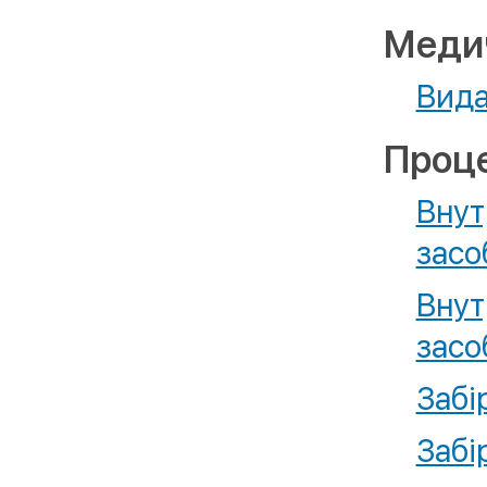
Медич
Вида
Проце
Внут
засо
Внут
засо
Забі
Забі