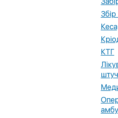
Забі
Збір
Кеса
Кріо
КТГ
Ліку
штуч
Меди
Опер
амбу