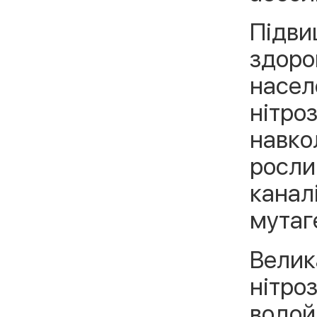
Підви
здоро
населе
нітроз
навко
рослин
канал
мутаг
Велик
нітроз
водой