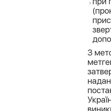
при 
(про
прис
звер
допо
З мет
метге
затве
надан
поста
Украї
виник