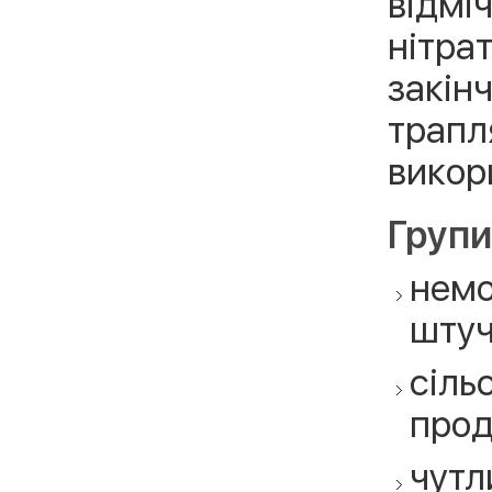
відмі
нітра
закін
трапля
викор
Групи
немо
штуч
сіль
прод
чутл