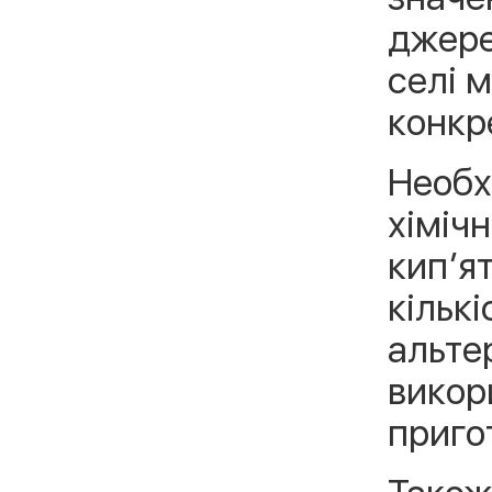
джерел
селі 
конкр
Необхі
хіміч
кип’ят
кільк
альте
викор
пригот