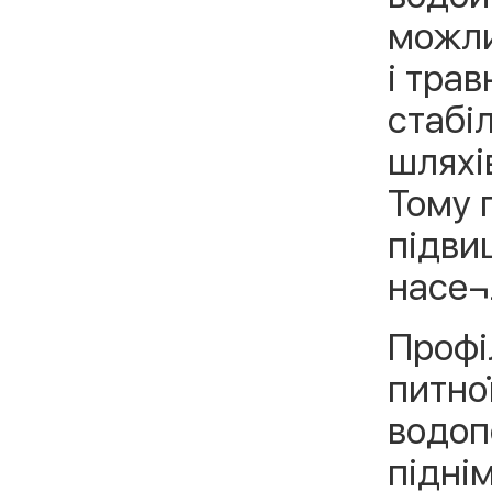
можли¬
і тра
стабі
шляхі
Тому 
підви
насе¬
Профі
питно
водоп
підні