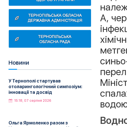
належ
А, чер
інфекц
хіміч
метге
синьо
Новини
перел
Мініс
У Тернополі стартував
отоларингологічний симпозіум:
спала
інновації та досвід
водою
15:18, 07 серпня 2026
Водно
Ольга Ярмоленко разом з