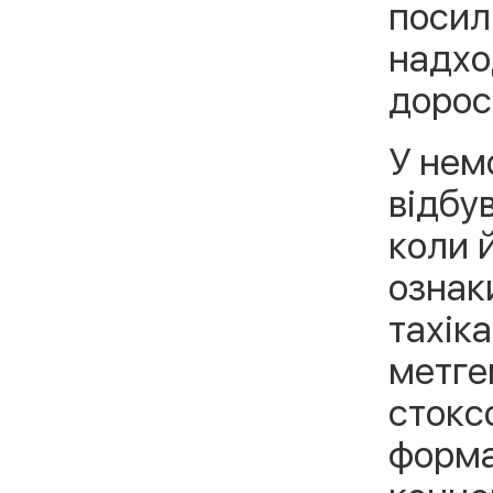
посили
надхо
дорос
У нем
відбу
коли й
ознак
тахік
метге
стокс
форма