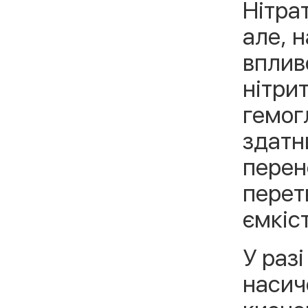
Нітра
але, 
вплив
нітри
гемог
здатн
перен
перет
ємкіст
У раз
насич