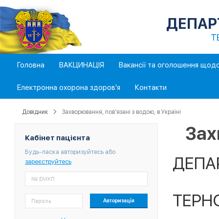
ДЕПАР
Т
Головна
ВАКЦИНАЦІЯ
Вакансії та оголошення щод
Електронна охорона здоров'я
Контакти
Довідник
Захворювання, пов’язані з водою, в Україні
Зах
Кабінет пацієнта
Будь-ласка авторизуйтесь або
ДЕПА
зареєструйтесь
ТЕРН