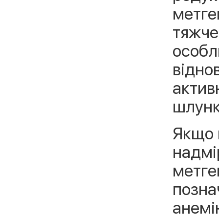
метге
тяжче 
особл
відно
актив
шлунк
Якщо 
надмі
метге
познач
анемі