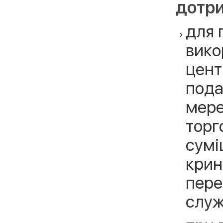
дотри
для 
вико
цент
пода
мере
торг
сумі
крин
пере
служб