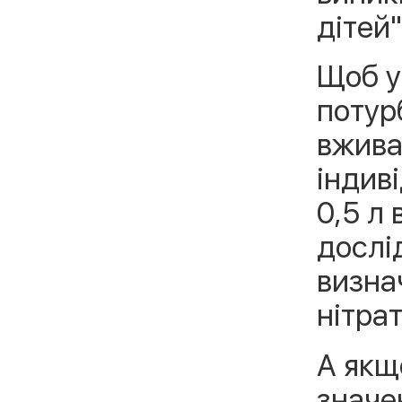
дітей"
Щоб у
потурб
вжива
індив
0,5 л
дослі
визнач
нітрат
А якщ
значе