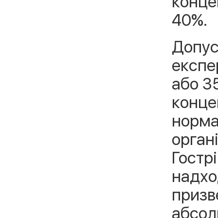
конце
40%.
Допус
експер
або 3
концен
норма
орган
Гостр
надход
призв
абсол