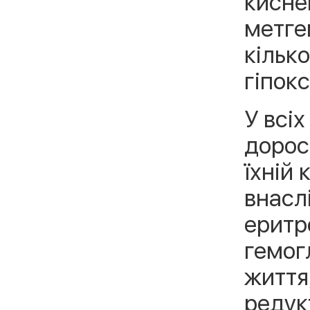
кисне
метге
кілько
гіпокс
У всі
дорос
їхній
внасл
еритр
гемог
життя
редук