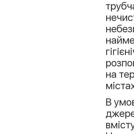
трубч
нечис
небез
найме
гігієн
розпо
на те
містах
В умо
джере
вмісту