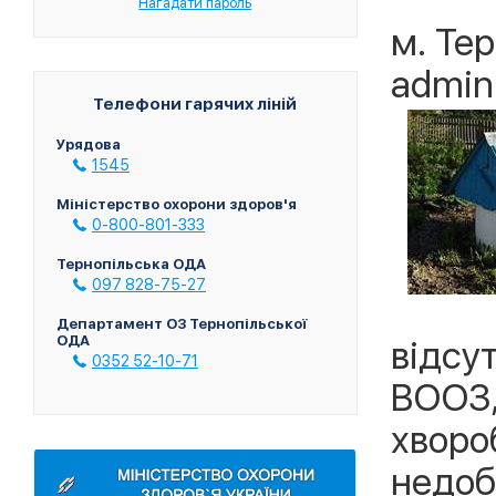
Нагадати пароль
м. Тер
admin
Телефони гарячих ліній
Урядова
1545
Міністерство охорони здоров'я
0-800-801-333
Тернопільська ОДА
097 828-75-27
Департамент ОЗ Тернопільської
ОДА
відсу
0352 52-10-71
ВООЗ,
хворо
недоб