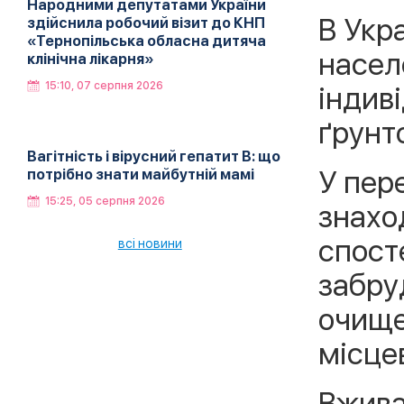
Народними депутатами України
В Укра
здійснила робочий візит до КНП
«Тернопільська обласна дитяча
насел
клінічна лікарня»
15:10, 07 серпня 2026
індив
ґрунт
Вагітність і вірусний гепатит В: що
У пер
потрібно знати майбутній мамі
15:25, 05 серпня 2026
знахо
спост
всі новини
забру
очище
місцев
Вжива