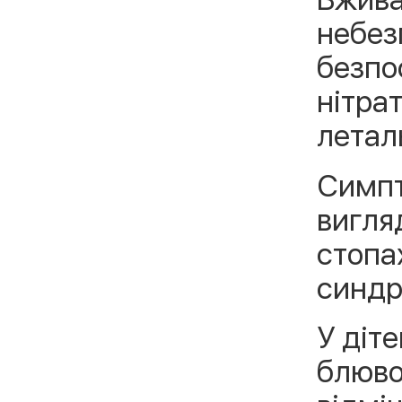
небез
безпо
нітрат
летал
Симпт
вигляд
стопа
синдр
У діт
блюво