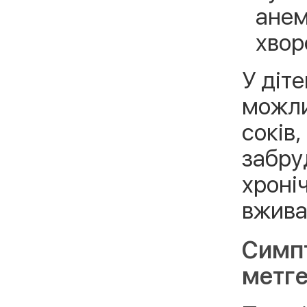
анем
хвор
У діт
можли
соків
забру
хроніч
вживан
Симпт
метге