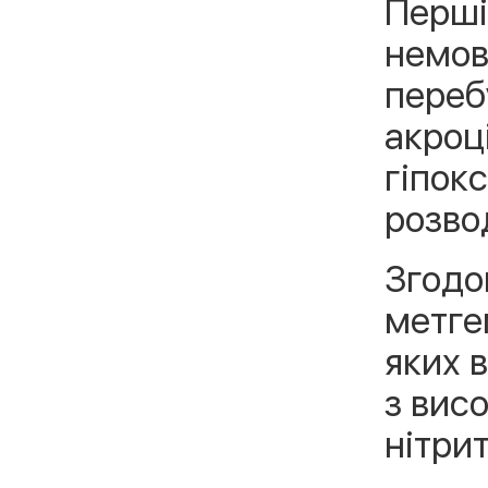
Перші
немовл
переб
акроці
гіпок
розво
Згодо
метге
яких 
з вис
нітрит