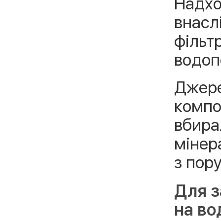
Надхо
внасл
фільт
водоп
Джере
компо
вбира
мінер
з пор
Для з
на во