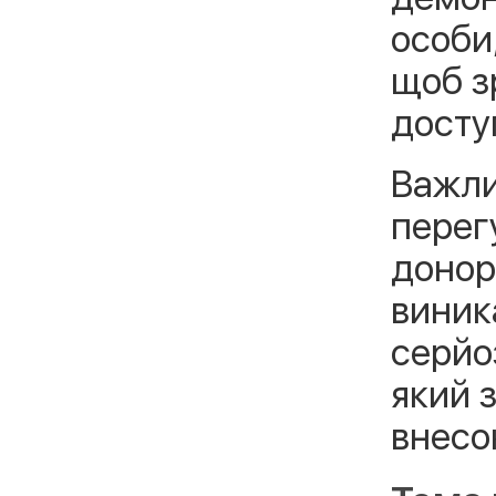
особи
щоб з
досту
Важли
перег
донор
виник
серйо
який 
внесо