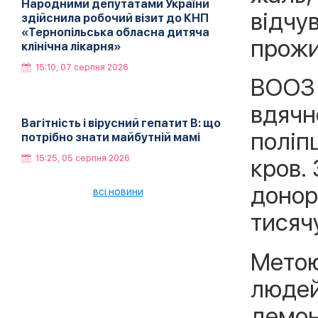
Народними депутатами України
відчу
здійснила робочий візит до КНП
«Тернопільська обласна дитяча
прожи
клінічна лікарня»
15:10, 07 серпня 2026
ВООЗ 
вдячн
Вагітність і вірусний гепатит В: що
поліп
потрібно знати майбутній мамі
15:25, 05 серпня 2026
кров.
донор
всі новини
тисячу
Метою 
людей
демон