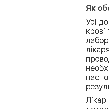
Як об
Усі д
крові
лабор
лікар
прово
необх
паспо
резул
Лікар
детал