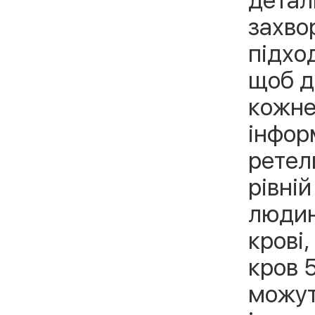
захвор
підхо
щоб д
кожне 
інфор
ретел
рівній
людин
крові
кров 5
можут