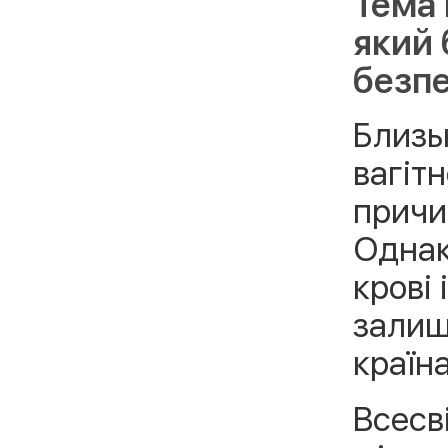
Тема 
який 
безпе
Близь
вагітн
причи
Однак
крові
залиш
країна
Всесв