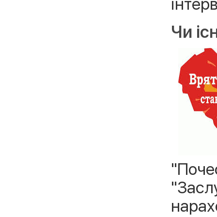
інтер
Чи іс
"Почес
"Засл
нарах