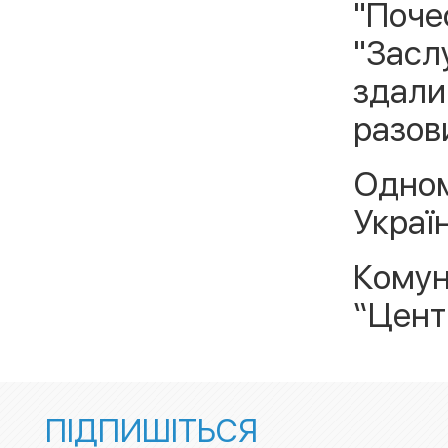
"Поче
"Засл
здали 
разов
Одном
Україн
Комун
“Цент
ПІДПИШІТЬСЯ