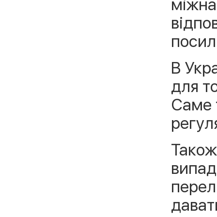
міжна
відпо
посиль
В Укр
для т
Саме 
регул
Також
випад
перел
дават