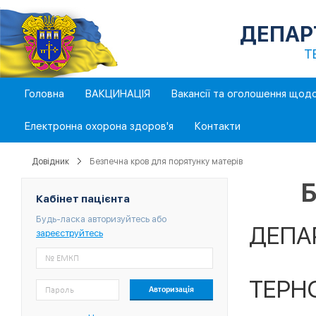
ДЕПАР
Т
Головна
ВАКЦИНАЦІЯ
Вакансії та оголошення щод
Електронна охорона здоров'я
Контакти
Довідник
Безпечна кров для порятунку матерів
Б
Кабінет пацієнта
Будь-ласка авторизуйтесь або
ДЕПА
зареєструйтесь
ТЕРН