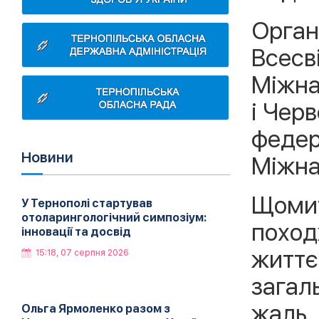
Орган
Всесв
Міжна
і Чер
федер
Новини
Міжна
Щомиті
У Тернополі стартував
отоларингологічний симпозіум:
поход
інновації та досвід
життє
15:18, 07 серпня 2026
загаль
жаль,
Ольга Ярмоленко разом з