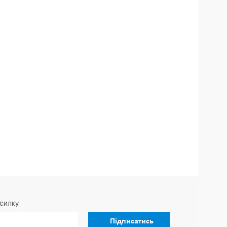
силку.
Підписатись