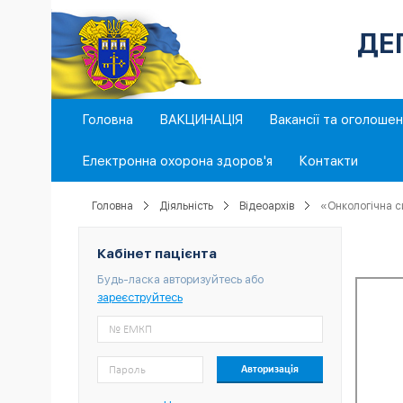
ДЕ
Головна
ВАКЦИНАЦІЯ
Вакансії та оголоше
Електронна охорона здоров'я
Контакти
Головна
Діяльність
Відеоархів
«Онкологічна сит
Кабінет пацієнта
Будь-ласка авторизуйтесь або
зареєструйтесь