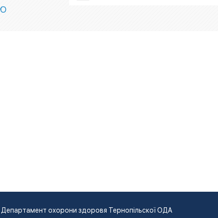
ІЮ
Департамент охорони здоровя Тернопільскої ОДА