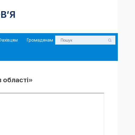
В’Я
Фахівцям
Громадянам
в області»