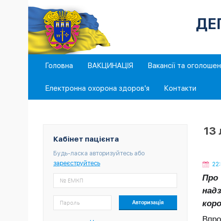
ДЕ
Головна
ВАКЦИНАЦІЯ
Вакансії та оголоше
Електронна охорона здоров'я
Контакти
13 
Кабінет пацієнта
Будь-ласка авторизуйтесь або
зареєструйтесь
22
Про 
надз
коро
Впро