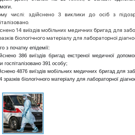
моги.
ому числі: здійснено 3 виклики до осіб з підоз
італізовано.
снено 14 виїздів мобільних медичних бригад для забор
разків біологічного матеріалу для лабораторної діаг
го з початку епідемії:
ійснено 386 виїздів бригад екстреної медичної допом
и госпіталізовано 391 особу;
ійснено 4876 виїздів мобільних медичних бригад для забо
4 зразків біологічного матеріалу для лабораторної діагн