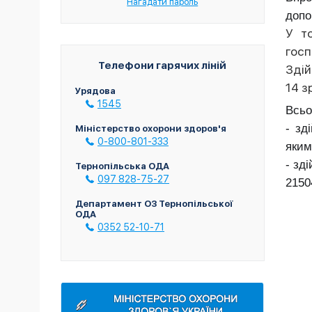
Нагадати пароль
допо
У т
госп
Телефони гарячих ліній
Здій
14 з
Урядова
1545
Всьо
- зд
Міністерство охорони здоров'я
0-800-801-333
яким
- зд
Тернопільська ОДА
097 828-75-27
2150
Департамент ОЗ Тернопільської
ОДА
0352 52-10-71