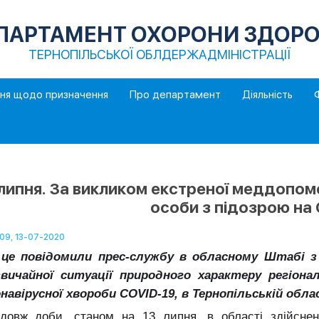
ПАРТАМЕНТ ОХОРОНИ ЗДОРО
ТЕРНОПІЛЬСЬКОЇ ОБЛДЕРЖАДМІНІСТРАЦІЇ
ння щодо призначення
Про департамент
Діяльність
липня. За викликом екстреної меддопомо
особи з підозрою на
:09, 13-07-2020
це повідомили прес-службу в обласному Штабі з лі
вичайної ситуації природного характеру регіона
навірусної хвороби COVID-19, в Тернопільській обла
довж доби, станом на 13 липня, в області здійснен