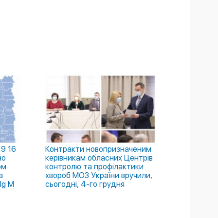
9 16
Контракти новопризначеним
но
керівникам обласних Центрів
ом
контролю та профілактики
а
хвороб МОЗ України вручили,
Ig М
сьогодні, 4-го грудня