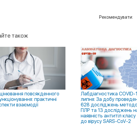
Рекомендувати:
айте також
цінювання повсякденного
Лабдіагностика COVID-1
ункціонування: практичні
липня: За добу проведе
спекти взаємодії
628 досліджень метод
ПЛР та 13 досліджень н
наявність антитіл класу 
до вірусу SARS-CoV-2