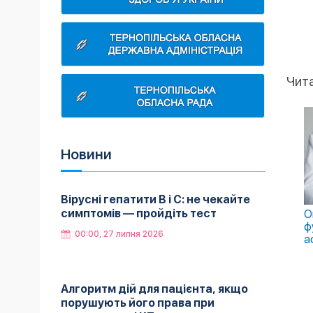
Чит
Новини
Вірусні гепатити B і C: не чекайте
симптомів — пройдіть тест
О
ф
00:00, 27 липня 2026
а
Алгоритм дій для пацієнта, якщо
порушують його права при