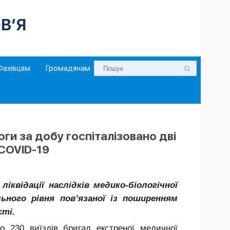
В’Я
Фахівцям
Громадянам
ги за добу госпіталізовано дві
 COVID-19
квідації наслідків медико-біологічної
льного рівня пов’язаної із поширенням
сті.
о 230 виїздів бригад екстреної медичної