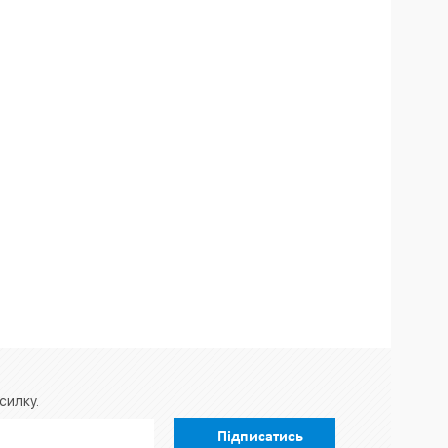
силку.
Підписатись